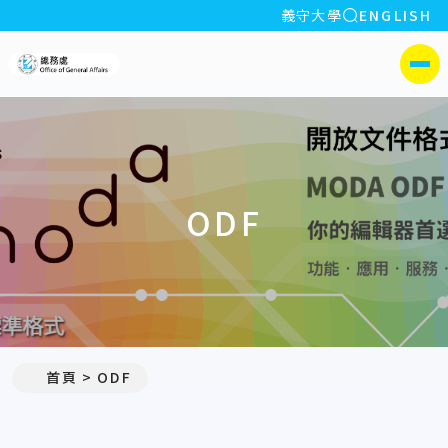
全站搜索
義守大學
ENGLISH
:::
義守大學總務處
側選單
ODF
首頁
ODF