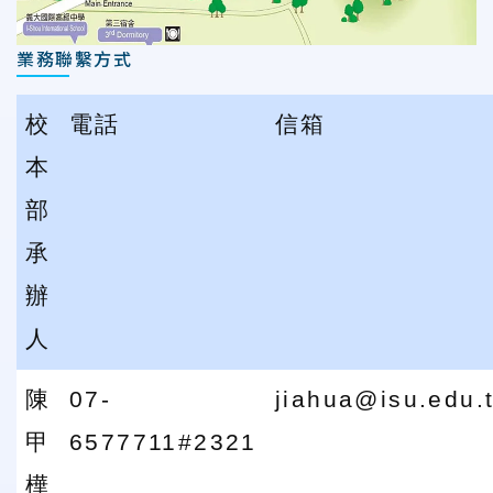
業務聯繫方式
校
電話
信箱
本
部
承
辦
人
陳
07-
jiahua@isu.edu.
甲
6577711#2321
樺