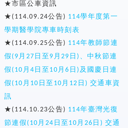
★市區公車資訊
★
公告
學年度第一
(114.09.24
)
114
學期醫學院專車時刻表
★
公告
年教師節連
(114.09.25
)
114
假
月
日至
月
日
、中秋節連
(9
27
9
29
)
假
月
日至
月
日
及國慶日連
(10
4
10
6
)
假
月
日至
月
日
交通車資
(10
10
10
12
)
訊
★
公告
年臺灣光復
(114.10.23
)
114
節連假
月
日至
月
日
交通
(10
24
10
26
)