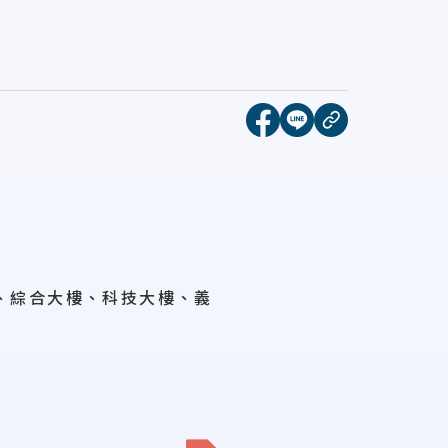
[另開新視窗]分享到face
[另開新視窗]分享到l
複製連結
、
綜合大樓、科技大樓、義