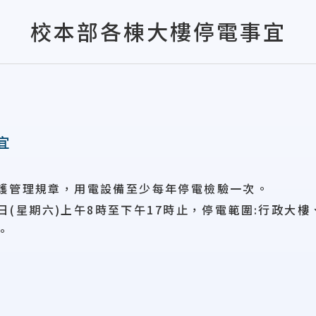
校本部各棟大樓停電事宜
宜
護管理規章，用電設備至少每年停電檢驗一次。
日
(
星期六
)
上午
8
時至下午
17
時止，停電範圍
:
行政大樓
。